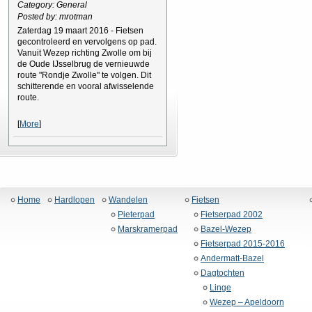
Category: General
Posted by: mrotman
Zaterdag 19 maart 2016 - Fietsen
gecontroleerd en vervolgens op pad.
Vanuit Wezep richting Zwolle om bij
de Oude IJsselbrug de vernieuwde
route "Rondje Zwolle" te volgen. Dit
schitterende en vooral afwisselende
route.
[
More
]
Home
Hardlopen
Wandelen
Fietsen
Pieterpad
Fietserpad 2002
Marskramerpad
Bazel-Wezep
Fietserpad 2015-2016
Andermatt-Bazel
Dagtochten
Linge
Wezep – Apeldoorn