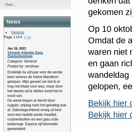
denken dat w
Over.....
gekomen zi
News
Op 10 okto
General
Page 1 of 4
>
>>
Omdat de aa
Jan 16, 2021
waren niet 
Virtuele Atlantis Data
Zwolsebosloop
en gaan ric
Category: General
Posted by: mrotman
wandeldag z
Eindelijk na vijf jaar voor de eerste
keer serieus de Halve Marathon
gelopen. Mijn gevoel zei dat ik er
gelopen, ee
nog niet klaar voor was, maar door
het steeds uit te stellen komt het er
nooit van.
Bekijk hier
De week begon al slecht door
rugpijn, vrijdag nam het gelukkig wat
af. Zaterdagochtend vroeg uit bed
Bekijk hier
voor een laatste pasta maaltijd,
rozijnenbollen en een glas rode
bietensap. Daarna vijf kilometer
gewandeld.