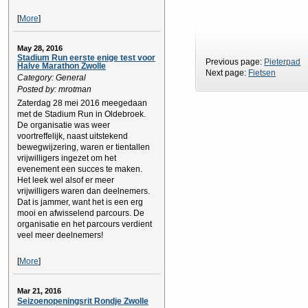
[
More
]
May 28, 2016
Stadium Run eerste enige test voor
Previous page:
Pieterpad
Halve Marathon Zwolle
Next page:
Fietsen
Category: General
Posted by: mrotman
Zaterdag 28 mei 2016 meegedaan
met de Stadium Run in Oldebroek.
De organisatie was weer
voortreffelijk, naast uitstekend
bewegwijzering, waren er tientallen
vrijwilligers ingezet om het
evenement een succes te maken.
Het leek wel alsof er meer
vrijwilligers waren dan deelnemers.
Dat is jammer, want het is een erg
mooi en afwisselend parcours. De
organisatie en het parcours verdient
veel meer deelnemers!
[
More
]
Mar 21, 2016
Seizoenopeningsrit Rondje Zwolle