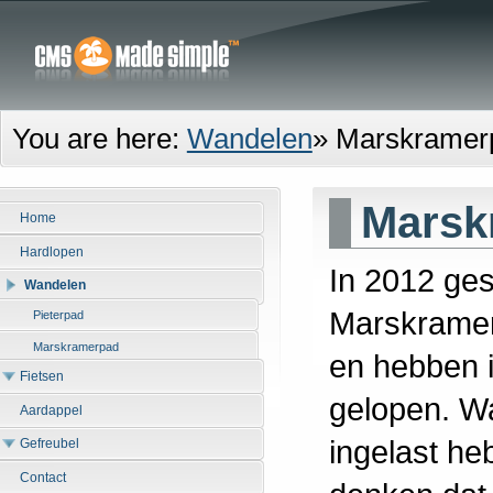
You are here:
Wandelen
»
Marskramer
Marsk
Home
Hardlopen
In 2012 ges
Wandelen
Marskramerp
Pieterpad
Marskramerpad
en hebben i
Fietsen
gelopen. Wa
Aardappel
ingelast he
Gefreubel
Contact