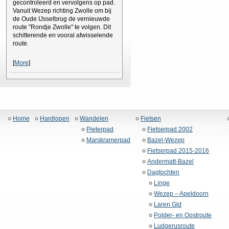
gecontroleerd en vervolgens op pad.
Vanuit Wezep richting Zwolle om bij
de Oude IJsselbrug de vernieuwde
route "Rondje Zwolle" te volgen. Dit
schitterende en vooral afwisselende
route.
[
More
]
Home
Hardlopen
Wandelen
Fietsen
Pieterpad
Fietserpad 2002
Marskramerpad
Bazel-Wezep
Fietserpad 2015-2016
Andermatt-Bazel
Dagtochten
Linge
Wezep – Apeldoorn
Laren Gld
Polder- en Oostroute
Ludgerusroute