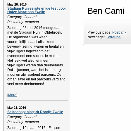
May 28, 2016
Ben Cami
Stadium Run eerste enige test voor
Halve Marathon Zwolle
Category: General
Posted by: mrotman
Zaterdag 28 mei 2016 meegedaan
Previous page:
Posbank
met de Stadium Run in Oldebroek.
Next page:
Gefreubel
De organisatie was weer
voortreffelijk, naast uitstekend
bewegwijzering, waren er tientallen
vrijwilligers ingezet om het
evenement een succes te maken.
Het leek wel alsof er meer
vrijwilligers waren dan deelnemers.
Dat is jammer, want het is een erg
mooi en afwisselend parcours. De
organisatie en het parcours verdient
veel meer deelnemers!
[
More
]
Mar 21, 2016
Seizoenopeningsrit Rondje Zwolle
Category: General
Posted by: mrotman
Zaterdag 19 maart 2016 - Fietsen