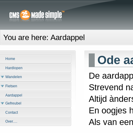
You are here:
Aardappel
Ode a
Home
Hardlopen
De aardappel
Wandelen
Strevend n
Fietsen
Aardappel
Altijd ànder
Gefreubel
En oogjes h
Contact
Als van een
Over.....