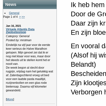
Ik heb hem l
News
Door de Gr
General
Page 1 of 4
>
>>
Daar zijn kr
Jan 16, 2021
Virtuele Atlantis Data
En zijn blo
Zwolsebosloop
Category: General
Posted by: mrotman
En vooral d
Eindelijk na vijf jaar voor de eerste
keer serieus de Halve Marathon
gelopen. Mijn gevoel zei dat ik er
(Alsof hij w
nog niet klaar voor was, maar door
het steeds uit te stellen komt het er
Belandt)
nooit van.
De week begon al slecht door
Bescheide
rugpijn, vrijdag nam het gelukkig wat
af. Zaterdagochtend vroeg uit bed
voor een laatste pasta maaltijd,
Zijn klootje
rozijnenbollen en een glas rode
bietensap. Daarna vijf kilometer
Verborgen 
gewandeld.
[
More
]